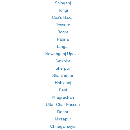
Shibganj
Tongi
Cox's Bazar
Jessore
Bogra
Pabna
Tangail
Nawabganj Upazila
Satkhira
Sherpur
Shahjadpur
Habiganj
Feni
Khagrachari
Uttar Char Fasson
Dohar
Mirzapur
Chhagalnaiya