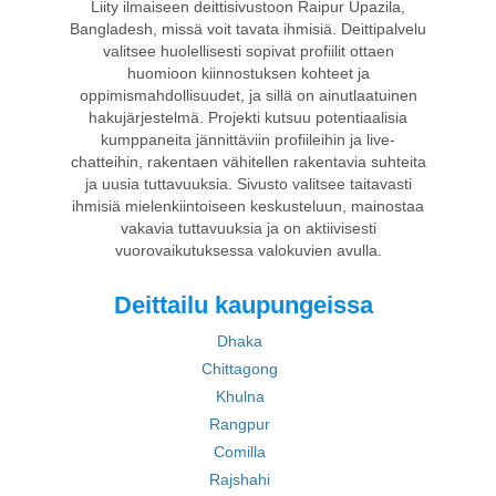
Liity ilmaiseen deittisivustoon Raipur Upazila,
Bangladesh, missä voit tavata ihmisiä. Deittipalvelu
valitsee huolellisesti sopivat profiilit ottaen
huomioon kiinnostuksen kohteet ja
oppimismahdollisuudet, ja sillä on ainutlaatuinen
hakujärjestelmä. Projekti kutsuu potentiaalisia
kumppaneita jännittäviin profiileihin ja live-
chatteihin, rakentaen vähitellen rakentavia suhteita
ja uusia tuttavuuksia. Sivusto valitsee taitavasti
ihmisiä mielenkiintoiseen keskusteluun, mainostaa
vakavia tuttavuuksia ja on aktiivisesti
vuorovaikutuksessa valokuvien avulla.
Deittailu kaupungeissa
Dhaka
Chittagong
Khulna
Rangpur
Comilla
Rajshahi