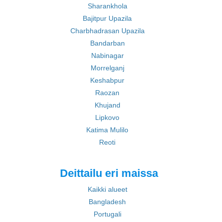
Sharankhola
Bajitpur Upazila
Charbhadrasan Upazila
Bandarban
Nabinagar
Morrelganj
Keshabpur
Raozan
Khujand
Lipkovo
Katima Mulilo
Reoti
Deittailu eri maissa
Kaikki alueet
Bangladesh
Portugali