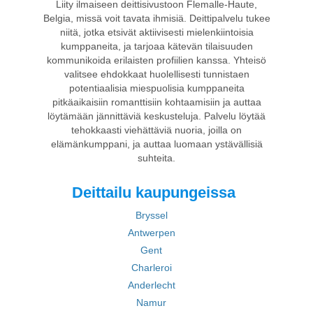
Liity ilmaiseen deittisivustoon Flemalle-Haute,
Belgia, missä voit tavata ihmisiä. Deittipalvelu tukee
niitä, jotka etsivät aktiivisesti mielenkiintoisia
kumppaneita, ja tarjoaa kätevän tilaisuuden
kommunikoida erilaisten profiilien kanssa. Yhteisö
valitsee ehdokkaat huolellisesti tunnistaen
potentiaalisia miespuolisia kumppaneita
pitkäaikaisiin romanttisiin kohtaamisiin ja auttaa
löytämään jännittäviä keskusteluja. Palvelu löytää
tehokkaasti viehättäviä nuoria, joilla on
elämänkumppani, ja auttaa luomaan ystävällisiä
suhteita.
Deittailu kaupungeissa
Bryssel
Antwerpen
Gent
Charleroi
Anderlecht
Namur