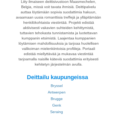
Liity ilmaiseen deittisivustoon Maasmechelen,
Belgia, missä voit tavata ihmisiä. Deittipalvelu
auttaa löytämään sopivia suodattimia hakuun,
avaamaan uusia romanttisia treffejä ja ylläpitämään
henkilökohtaista viestintää. Projekti edistää
aktiivisesti vakavien suhteiden kehittymistä,
tuttavien tehokasta tunnistamista ja luotettavan
kumppanin etsimistä. Laajentaa kumppanien
löytämisen mahdollisuuksia ja tarjoaa huolellisen
valikoiman mielenkiintoisia profiileja. Portaali
edistää miellyttävää ja mukavaa viestintää
tarjoamalla naisille käteviä suodattimia erityisesti
kehitetyn järjestelmän avulla.
Deittailu kaupungeissa
Bryssel
Antwerpen
Brugge
Genk
Seraing