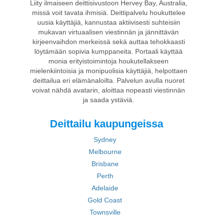
Liity ilmaiseen deittisivustoon Hervey Bay, Australia,
missä voit tavata ihmisiä. Deittipalvelu houkuttelee
uusia käyttäjiä, kannustaa aktiivisesti suhteisiin
mukavan virtuaalisen viestinnän ja jännittävän
kirjeenvaihdon merkeissä sekä auttaa tehokkaasti
löytämään sopivia kumppaneita. Portaali käyttää
monia erityistoimintoja houkutellakseen
mielenkiintoisia ja monipuolisia käyttäjiä, helpottaen
deittailua eri elämänaloilta. Palvelun avulla nuoret
voivat nähdä avatarin, aloittaa nopeasti viestinnän
ja saada ystäviä.
Deittailu kaupungeissa
Sydney
Melbourne
Brisbane
Perth
Adelaide
Gold Coast
Townsville