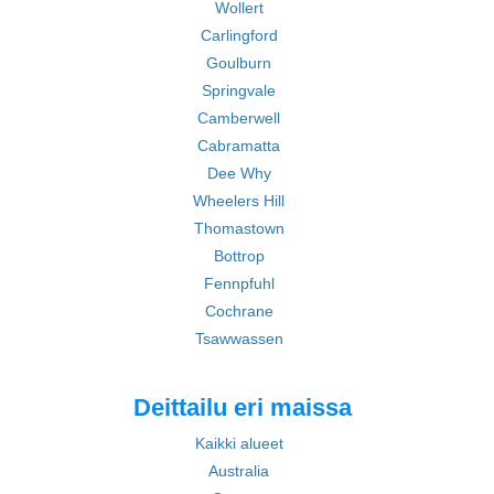
Wollert
Carlingford
Goulburn
Springvale
Camberwell
Cabramatta
Dee Why
Wheelers Hill
Thomastown
Bottrop
Fennpfuhl
Cochrane
Tsawwassen
Deittailu eri maissa
Kaikki alueet
Australia