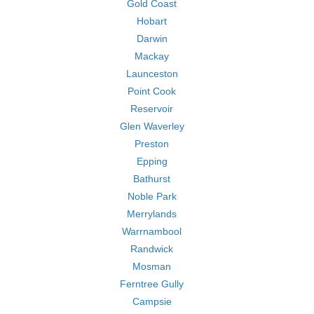
Gold Coast
Hobart
Darwin
Mackay
Launceston
Point Cook
Reservoir
Glen Waverley
Preston
Epping
Bathurst
Noble Park
Merrylands
Warrnambool
Randwick
Mosman
Ferntree Gully
Campsie