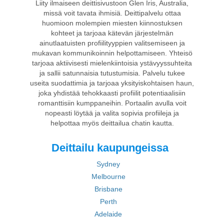
Liity ilmaiseen deittisivustoon Glen Iris, Australia,
missä voit tavata ihmisiä. Deittipalvelu ottaa
huomioon molempien miesten kiinnostuksen
kohteet ja tarjoaa kätevän järjestelmän
ainutlaatuisten profiilityyppien valitsemiseen ja
mukavan kommunikoinnin helpottamiseen. Yhteisö
tarjoaa aktiivisesti mielenkiintoisia ystävyyssuhteita
ja sallii satunnaisia tutustumisia. Palvelu tukee
useita suodattimia ja tarjoaa yksityiskohtaisen haun,
joka yhdistää tehokkaasti profiilit potentiaalisiin
romanttisiin kumppaneihin. Portaalin avulla voit
nopeasti löytää ja valita sopivia profiileja ja
helpottaa myös deittailua chatin kautta.
Deittailu kaupungeissa
Sydney
Melbourne
Brisbane
Perth
Adelaide