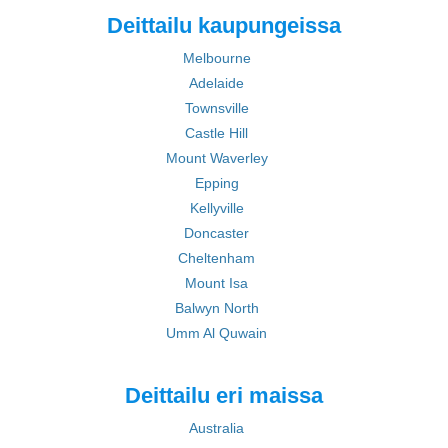
Deittailu kaupungeissa
Melbourne
Adelaide
Townsville
Castle Hill
Mount Waverley
Epping
Kellyville
Doncaster
Cheltenham
Mount Isa
Balwyn North
Umm Al Quwain
Deittailu eri maissa
Australia