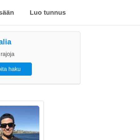
isään
Luo tunnus
alia
rajoja