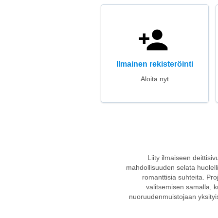
Ilmainen rekisteröinti
Aloita nyt
Liity ilmaiseen deittisi
mahdollisuuden selata huolellise
romanttisia suhteita. Pro
valitsemisen samalla, 
nuoruudenmuistojaan yksityisk