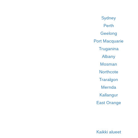
Sydney
Perth
Geelong
Port Macquarie
Truganina
Albany
Mosman
Northcote
Traralgon
Mernda
Kallangur
East Orange
Kaikki alueet