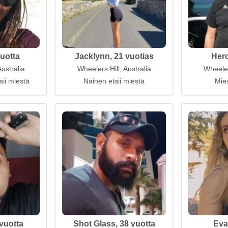
vuotta
Jacklynn, 21 vuotias
Hero
Australia
Wheelers Hill, Australia
Wheelers
sii miestä
Nainen etsii miestä
Mies
vuotta
Shot Glass, 38 vuotta
Eva