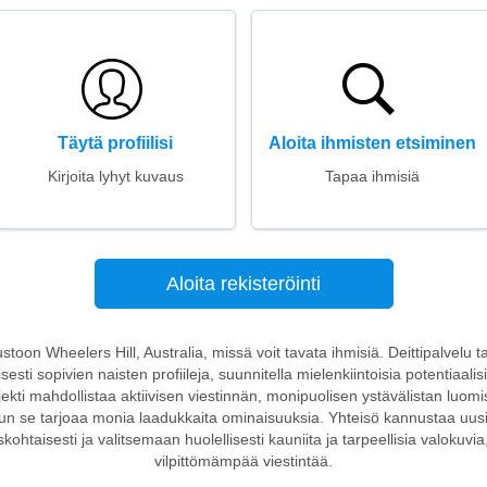
Täytä profiilisi
Aloita ihmisten etsiminen
Kirjoita lyhyt kuvaus
Tapaa ihmisiä
Aloita rekisteröinti
vustoon Wheelers Hill, Australia, missä voit tavata ihmisiä. Deittipalvelu t
sti sopivien naisten profiileja, suunnitella mielenkiintoisia potentiaalisi
jekti mahdollistaa aktiivisen viestinnän, monipuolisen ystävälistan luomi
kun se tarjoaa monia laadukkaita ominaisuuksia. Yhteisö kannustaa uusi
ohtaisesti ja valitsemaan huolellisesti kauniita ja tarpeellisia valokuvi
vilpittömämpää viestintää.