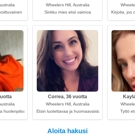
Australia
Wheelers Hill, Australia
Wheelers
voittuvainen
Sinkku mies etsii vaimoa
Kirjoita, jos
vuotta
Correa, 36 vuotta
Kayla
Australia
Wheelers Hill, Australia
Wheelers
a huolenpitoa
Etsin luotettavaa ja huomaavaista miestä
Tyttö et
Aloita hakusi