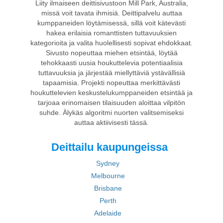
Liity ilmaiseen deittisivustoon Mill Park, Australia,
missä voit tavata ihmisiä. Deittipalvelu auttaa
kumppaneiden löytämisessä, sillä voit kätevästi
hakea erilaisia romanttisten tuttavuuksien
kategorioita ja valita huolellisesti sopivat ehdokkaat.
Sivusto nopeuttaa miehen etsintää, löytää
tehokkaasti uusia houkuttelevia potentiaalisia
tuttavuuksia ja järjestää miellyttäviä ystävällisiä
tapaamisia. Projekti nopeuttaa merkittävästi
houkuttelevien keskustelukumppaneiden etsintää ja
tarjoaa erinomaisen tilaisuuden aloittaa vilpitön
suhde. Älykäs algoritmi nuorten valitsemiseksi
auttaa aktiivisesti tässä.
Deittailu kaupungeissa
Sydney
Melbourne
Brisbane
Perth
Adelaide