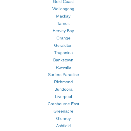
Gold Coast
Wollongong
Mackay
Tarneit
Hervey Bay
Orange
Geraldton
Truganina
Bankstown
Rowville
Surfers Paradise
Richmond
Bundoora
Liverpool
Cranbourne East
Greenacre
Glenroy
Ashfield